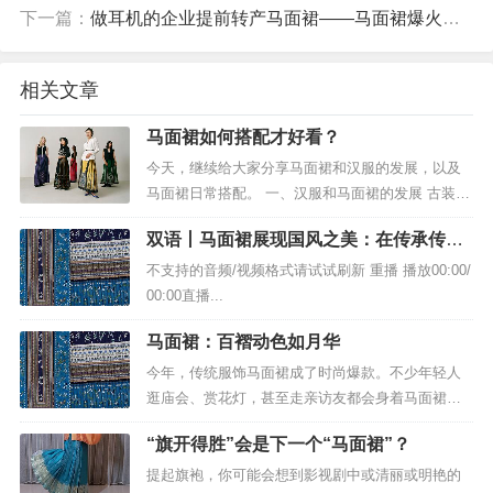
下一篇：
做耳机的企业提前转产马面裙——马面裙爆火为何在曹县“意料之中”
相关文章
马面裙如何搭配才好看？
今天，继续给大家分享马面裙和汉服的发展，以及
马面裙日常搭配。 一、汉服和马面裙的发展 古装剧
《梦华录》、《知否知否》、《延禧攻略》和马面
双语丨马面裙展现国风之美：在传承传统
裙的爆红，促进了汉服的快速发...
文化中焕发新的生机
不支持的音频/视频格式请试试刷新 重播 播放00:00/
00:00直播...
马面裙：百褶动色如月华
今年，传统服饰马面裙成了时尚爆款。不少年轻人
逛庙会、赏花灯，甚至走亲访友都会身着马面裙。
各大媒体平台上，人们也纷纷展示自己的马面裙穿
“旗开得胜”会是下一个“马面裙”？
搭。 马面裙的流行并非偶然。明清时期，马面裙是
中国...
提起旗袍，你可能会想到影视剧中或清丽或明艳的