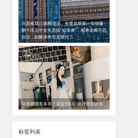
马面裙成汉服圈顶流，有曹县商家一年销量
翻十倍高中女生苦练“鲸落体”，阅卷老师不忍
扣分，奶酪体终究是错付了
2024-11-13
最新消息
马面裙能有多美？这位“00后”设计师告诉你
2024-11-14
最新消息
标签列表