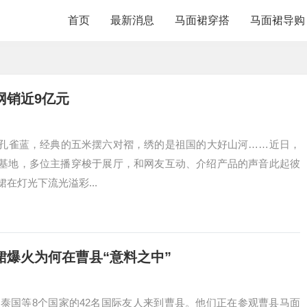
首页
最新消息
马面裙穿搭
马面裙导购
网销近9亿元
孔雀蓝，经典的五米摆六对褶，绣的是祖国的大好山河……近日，
基地，多位主播穿梭于展厅，和网友互动、介绍产品的声音此起彼
在灯光下流光溢彩...
爆火为何在曹县“意料之中”
旦、泰国等8个国家的42名国际友人来到曹县。他们正在参观曹县马面