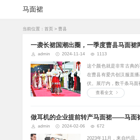
马面裙
当前位置：
首页
> 曹县
一袭长裙国潮出圈，一季度曹县马面裙
admin
2024-11-14
1113
这个颜色就是非常古典的
在曹县有爱共创汉服直播
伏。展厅内，数千条马面裙
查看全文
做耳机的企业提前转产马面裙——马面裙
admin
2024-02-06
672
2023年11月，来自约