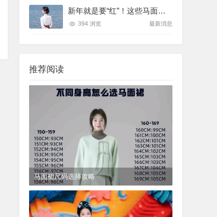
新年就是要“红”！这些马面裙优雅又大气，很适合过年穿
394 浏览
最新消息
推荐阅读
马面裙尺码选择攻略
2024-11-13
马面裙导购