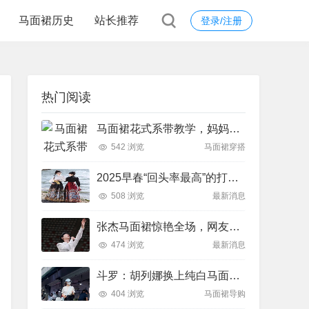
马面裙历史
站长推荐
登录/注册
热门阅读
马面裙花式系带教学，妈妈再也不用担心我出门撞衫啦！
542 浏览
马面裙穿搭
2025早春“回头率最高”的打扮：马面裙！瞧潮人这样搭有多好
508 浏览
最新消息
张杰马面裙惊艳全场，网友直呼：这是国风版本的‘嘻哈’？
474 浏览
最新消息
斗罗：胡列娜换上纯白马面裙，银靴包住膝盖，骑马的瞬间长裙飘飘
404 浏览
马面裙导购