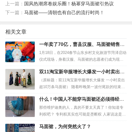
上一篇：
国风热潮席卷娱乐圈！杨幂穿马面裙引热议
下一篇：
马面裙——清朝也有自己的流行时尚！
相关文章
一年卖了70亿，曹县汉服、马面裙销售火
爆供不应求
1月18日，在2024春节山东乡村文化旅游节菏泽启动
仪式现场，身着汉服、马面裙的志愿者们成为现场
最靓丽的风景线。2023年，曹县汉服火出圈，带动
双11淘宝新华服增长大爆发一小时卖出超
就业人数达10多万人，销售额达到70亿元。随着春
10万条马面裙
节临近，...
（原标题：双11淘宝新华服增长大爆发 一小时卖出
超10万条马面裙） 随着昨晚第一波付尾款的结束，
不少消费者都买到了自己心仪的服饰。今年双11淘
什么！中国人不能穿马面裙还必须得经过
宝服饰在多个不同的维度呈现多样化的增长，...
迪奥韩国人同意？
那些维护迪奥的人，真的不要太天真了！你知道专
利权吧？ 专利权其实也可能是垄断权 人家说这是他
们自己设计创造，然后再利用规则申请专利，只要
马面裙，为何突然火了？
这样搞国内汉服小商家，将不能...