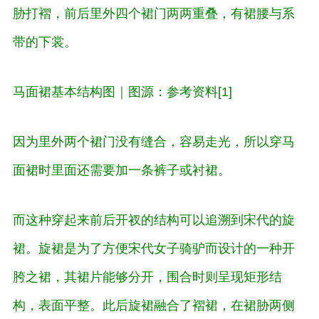
胁打褶，前后里外四个裙门两两重叠，有裙腰与系
带的下裳。
马面裙基本结构图｜图源：参考资料[1]
因为里外两个裙门没有缝合，容易走光，所以穿马
面裙时里面还需要加一条裤子或衬裙。
而这种穿起来前后开衩的结构可以追溯到宋代的旋
裙。旋裙是为了方便宋代女子骑驴而设计的一种开
胯之裙，其裙片能够分开，围合时则呈现矩形结
构，表面平整。此后旋裙融合了褶裙，在裙胁两侧