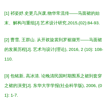
[1] 祁姿妤.史更几兴废,物华常流传——马面裙的始
末、解构与重组[J].艺术设计研究,2015,(02):84-93.
[2] 曹雪, 王群山. 从开衩旋裳到罗裾撷芳——马面裙
的发展历程[J]. 艺术与设计(理论), 2016, 2 (10): 108-
110.
[3] 包铭新, 高冰清. 论晚清民国时期围系之裙到套穿
之裙的演变[J]. 东华大学学报(社会科学版), 2006, (0
1): 1-7.