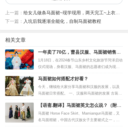
上一篇：
给女儿做条马面裙~现学现用，两天完工~上衣在想怎么配~...
下一篇：
入坑后我逐渐全能化，自制马面裙教程
相关文章
一年卖了70亿，曹县汉服、马面裙销售火
爆供不应求
1月18日，在2024春节山东乡村文化旅游节菏泽启动
仪式现场，身着汉服、马面裙的志愿者们成为现场
最靓丽的风景线。2023年，曹县汉服火出圈，带动
马面裙如何搭配才好看？
就业人数达10多万人，销售额达到70亿元。随着春
节临近，...
今天，继续给大家分享马面裙和汉服的发展，以及
马面裙日常搭配。 一、汉服和马面裙的发展 古装剧
《梦华录》、《知否知否》、《延禧攻略》和马面
【语斋.翻译】马面裙英文怎么说？（附各
裙的爆红，促进了汉服的快速发...
类裙子英文名）
马面裙 Horse Face Skirt、Mamianqun马面裙，又
名马面褶裙，中国古代汉族女子主要裙式之一，前
后里外共有四个裙门，两两重合，外裙门有装饰，