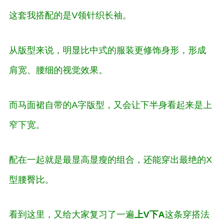
这套我搭配的是V领针织长袖。
从版型来说，明显比中式的服装更修饰身形，形成
肩宽
、
腰细
的视觉效果。
而马面裙自带的A字版型，又会让下半身看起来是
上
窄下宽
。
配在一起就是
最显高显瘦
的组合，还能穿出最绝的X
型腰臀比。
看到这里，又给大家复习了一遍
上V下A
这条穿搭法