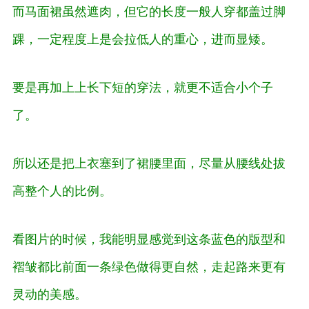
而马面裙虽然遮肉，但它的长度一般人穿都盖过脚
踝，一定程度上是会
拉低
人的
重心
，进而
显矮
。
要是再加上
上长下短
的穿法，就更不适合小个子
了。
所以还是把上衣塞到了裙腰里面，尽量从腰线处拔
高整个人的比例。
看图片的时候，我能明显感觉到这条蓝色的版型和
褶皱都比前面一条绿色做得更自然，走起路来更有
灵动的美感。