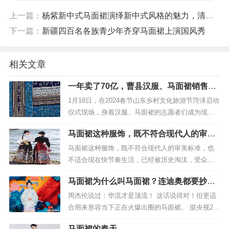
上一篇：
杨紫新中式马面裙演绎新中式风格的魅力，清新又自然！
下一篇：
新疆四百名各族青少年齐穿马面裙上演国风秀
相关文章
一年卖了70亿，曹县汉服、马面裙销售火
爆供不应求
1月18日，在2024春节山东乡村文化旅游节菏泽启动
仪式现场，身着汉服、马面裙的志愿者们成为现场
最靓丽的风景线。2023年，曹县汉服火出圈，带动
马面裙这种服饰，既不符合现代人的审美
就业人数达10多万人，销售额达到70亿元。随着春
标准……
节临近，...
马面裙这种服饰，既不符合现代人的审美标准，也
不适合现在快节奏生活，已经被历史淘汰，受众很
小。小众的东西，小火一下，如果大量从业人员拥
马面裙为什么叫马面裙？连迪奥都要抄作
入，势必造成严重行业内卷、惨烈竞争，冷...
业，现又火出圈成新春战袍
周杰伦说过：华流才是顶流！ 这话说得对！但更适
合用来形容当下正在火爆出圈的马面裙。 据央视2月
19日的报道，根据多个电商平台的大数据显示，今
马面裙的春天